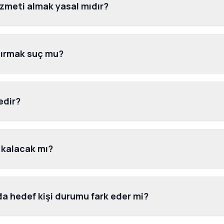
izmeti almak yasal mıdır?
tırmak suç mu?
edir?
i kalacak mı?
da hedef kişi durumu fark eder mi?