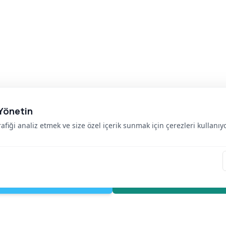
 6 ay saklanır.
 Yönetin
afiği analiz etmek ve size özel içerik sunmak için çerezleri kullanıy
emen Ara
What