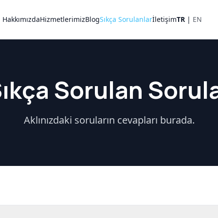
Hakkımızda
Hizmetlerimiz
Blog
Sıkça Sorulanlar
İletişim
TR
|
EN
ıkça Sorulan Sorul
Aklınızdaki soruların cevapları burada.