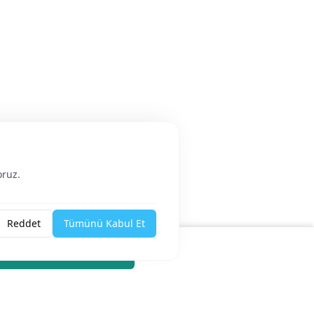
oruz.
Reddet
Tümünü Kabul Et
sApp