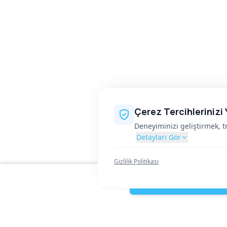
Çerez tercihlerinizi buradan yönetebilirsiniz. Seçimleriniz
Çerez Tercihlerinizi
Deneyiminizi geliştirmek, tr
Detayları Gör
Gizlilik Politikası
H